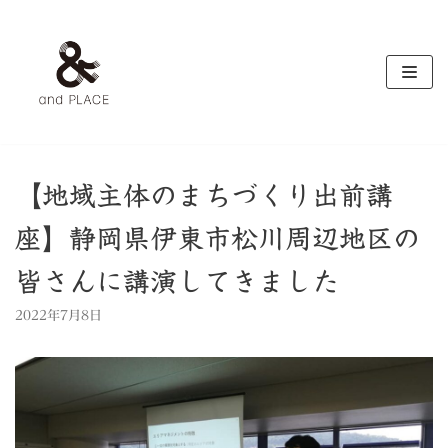
コ
ン
テ
ン
ツ
へ
ス
キ
【地域主体のまちづくり出前講
ッ
座】静岡県伊東市松川周辺地区の
プ
皆さんに講演してきました
2022年7月8日