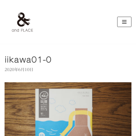
コ
ン
テ
ン
ツ
へ
ス
キ
iikawa01-0
ッ
2020年6月10日
プ