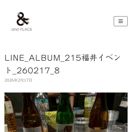
コ
ン
テ
ン
ツ
へ
ス
キ
LINE_ALBUM_215福井イベン
ッ
ト_260217_8
プ
2026年2月17日