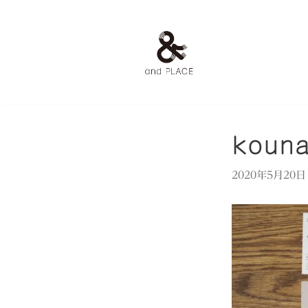
コ
ン
テ
ン
ツ
へ
ス
kouna
キ
ッ
2020年5月20日
プ