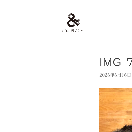
コ
ン
テ
ン
ツ
へ
ス
IMG_
キ
ッ
2026年6月16日
プ