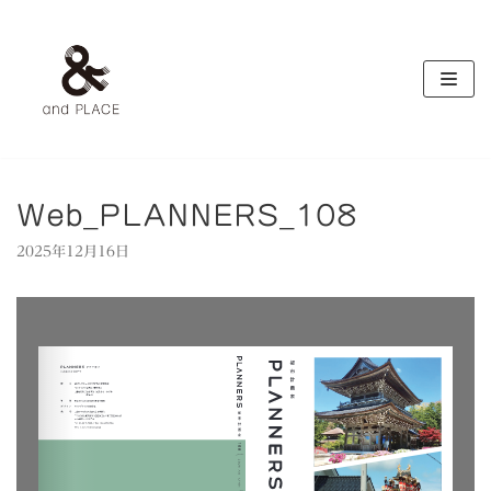
コ
ン
テ
ン
ツ
へ
ス
キ
Web_PLANNERS_108
ッ
2025年12月16日
プ