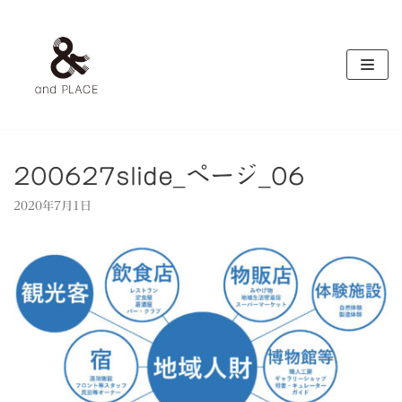
コ
ン
テ
ン
ツ
へ
ス
キ
200627slide_ページ_06
ッ
2020年7月1日
プ