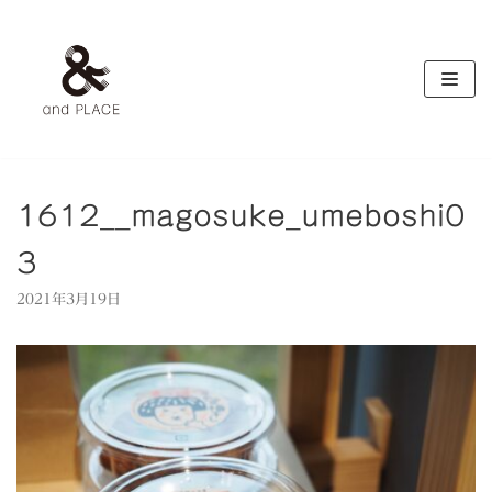
コ
ン
テ
ン
ツ
へ
ス
キ
1612__magosuke_umeboshi0
ッ
3
プ
2021年3月19日